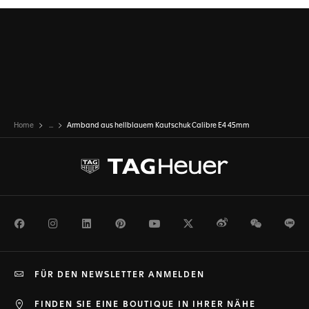
Home
...
Armband aus hellblauem Kautschuk Calibre E4 45mm
Facebook
Instagram
LinkedIn
Pinterest
Youtube
Twitter
Weibo
WeChat
Li
FÜR DEN NEWSLETTER ANMELDEN
FINDEN SIE EINE BOUTIQUE IN IHRER NÄHE