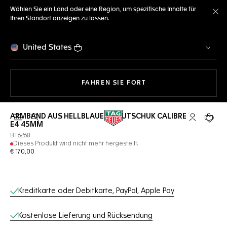
Wählen Sie ein Land oder eine Region, um spezifische Inhalte für
Ihren Standort anzeigen zu lassen.
Me
United States
MIT DER NAVIGATION 
FAHREN SIE FORT
ARMBAND AUS HELLBLAUEM KAUTSCHUK CALIBRE
Suche öffnen
My TAG Heu
Ihr Wa
E4 45MM
BT6268
Dieses Produkt wird nicht mehr hergestellt.
€ 170,00
Online-Services
Kreditkarte oder Debitkarte, PayPal, Apple Pay
Kostenlose Lieferung und Rücksendung