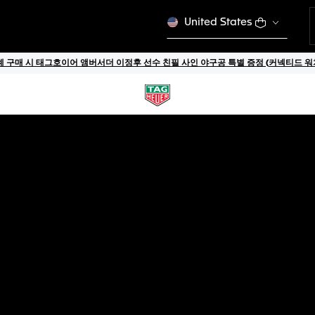
United States
 구매 시 태그호이어 앰버서더 이정후 선수 친필 사인 야구공 특별 증정 (커넥티드 워치