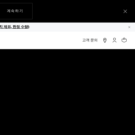
웹사이트에서
계속하기
메뉴
 제외, 한정 수량)
닫
마이 태그호
귀하의