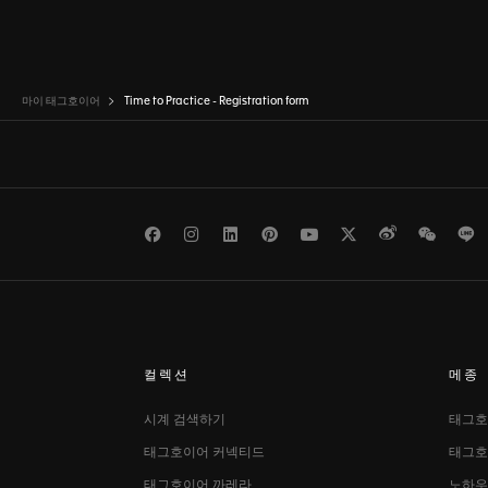
마이 태그호이어
Time to Practice - Registration form
Facebook
Instagram
LinkedIn
Pinterest
Youtube
Twitter
Weibo
WeCh
L
컬렉션
메종
시계 검색하기
태그호
태그호이어 커넥티드
태그호
태그호이어 까레라
노하우