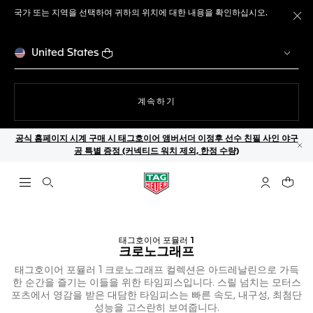
국가 또는 지역을 선택하여 귀하의 위치에 대한 내용을 확인하십시오.
메
United States
웹사이트에서
계속하기
공식 홈페이지 시계 구매 시 태그호이어 앰버서더 이정후 선수 친필 사인 야구
공 특별 증정 (커넥티드 워치 제외, 한정 수량)
닫
검색 열기
마이 태그호
귀하의