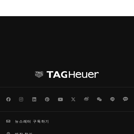
Facebook
Instagram
LinkedIn
Pinterest
Youtube
Twitter
Weibo
WeChat
Line
Ka
뉴스레터 구독하기