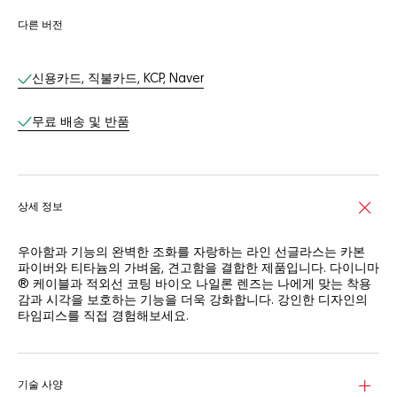
다른 버전
온라인 서비스
신용카드, 직불카드, KCP, Naver
무료 배송 및 반품​
상세 정보
우아함과 기능의 완벽한 조화를 자랑하는 라인 선글라스는 카본
파이버와 티타늄의 가벼움, 견고함을 결합한 제품입니다. 다이니마
® 케이블과 적외선 코팅 바이오 나일론 렌즈는 나에게 맞는 착용
감과 시각을 보호하는 기능을 더욱 강화합니다. 강인한 디자인의
타임피스를 직접 경험해보세요.
매끄러운 세미 매트 스타일로 완성된, 탄력 있는 롱 카본 파이버 프
레임의 탁월한 강도와 우아함을 경험해보세요.
기술 사양
선셋 퍼플 플래시와 적외선 코팅이 적용된 그레이 바이오 나일론