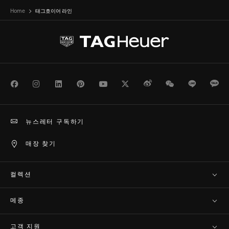
Home
태그호이어 라인
Facebook
Instagram
LinkedIn
Pinterest
Youtube
Twitter
Weibo
WeChat
Line
Ka
뉴스레터 구독하기
매장 찾기
컬렉션
메종
고객 지원​