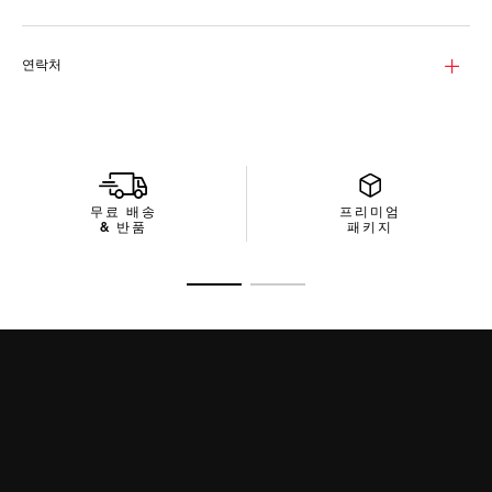
렌즈를 자랑하는 이 선글라스는 CAT를 제공합니다. 또한 3 프로텍
션을 제공하며 열에 대한 노출을 감소시킵니다.
연락처
효과적이고 컴팩트한 스타일. 재생 소재로 완성된 패키지에는 효
율적인 디자인과 환경을 생각하는 메종의 노력이 깃들어 있습니
다.
무료 배송
프리미엄
& 반품
패키지
슬라이드로 가기 1
슬라이드로 가기 2