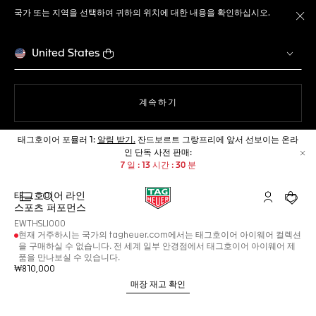
국가 또는 지역을 선택하여 귀하의 위치에 대한 내용을 확인하십시오.
메
United States
웹사이트에서
계속하기
태그호이어 포뮬러 1:
알림 받기.
잔드보르트 그랑프리에 앞서 선보이는 온라
인 단독 사전 판매:
닫
7
일
13
시간
30
분
태그호이어 라인
검색 열기
마이 태그호
귀하의
스포츠 퍼포먼스
EWTHSLI000
현재 거주하시는 국가의 tagheuer.com에서는 태그호이어 아이웨어 컬렉션
을 구매하실 수 없습니다. 전 세계 일부 안경점에서 태그호이어 아이웨어 제
품을 만나보실 수 있습니다.
₩810,000
매장 재고 확인