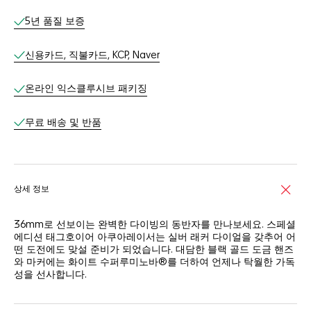
온라인 서비스
5년 품질 보증
신용카드, 직불카드, KCP, Naver
온라인 익스클루시브 패키징​
무료 배송 및 반품​
상세 정보
36mm로 선보이는 완벽한 다이빙의 동반자를 만나보세요. 스페셜
에디션 태그호이어 아쿠아레이서는 실버 래커 다이얼을 갖추어 어
떤 도전에도 맞설 준비가 되었습니다. 대담한 블랙 골드 도금 핸즈
와 마커에는 화이트 수퍼루미노바®를 더하여 언제나 탁월한 가독
성을 선사합니다.
물의 유입을 차단하는 스틸 스크류 다운 크라운과 300m 방수 기