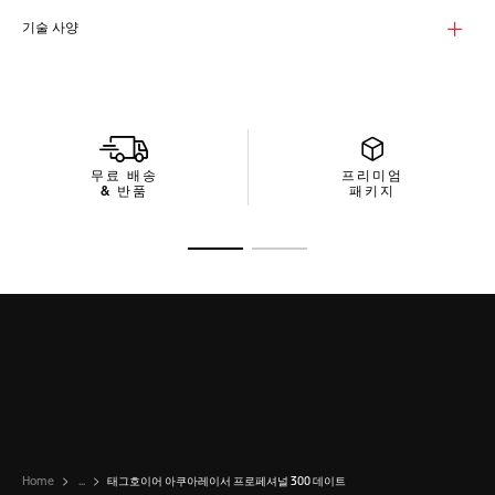
능을 갖추어 극한 상황에서도 견고함과 가독성이 돋보입니다.
기술 사양
견고하면서도 스타일리시한 36mm 케이스의 슬림한 디자인에는
브러싱 및 폴리싱 처리된 스틸을 더하여 스크래치 방지 기능을 갖
춘 블랙 세라믹 베젤과 완벽한 조화를 이룹니다.
브레이슬릿에는 테이퍼드 디자인을 가미하여 기술적으로 돋보이
는 버클을 완성하였고, 다이버 익스텐션에 미세 조정 시스템을 더
하여 더욱 쉽게 활용할 수 있으며 2개의 안전 푸쉬버튼이 장착되어
무료 배송
프리미엄
있습니다.
& 반품
패키지
슬라이드로 가기 1
슬라이드로 가기 2
Home
...
태그호이어 아쿠아레이서 프로페셔널 300 데이트