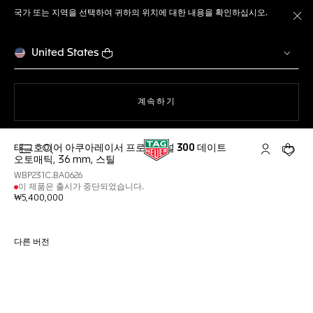
국가 또는 지역을 선택하여 귀하의 위치에 대한 내용을 확인하십시오.
메
United States
웹사이트에서
계속하기
태그호이어 아쿠아레이서 프로페셔널 300 데이트
검색 열기
마이 태그호
귀하의
오토매틱, 36 mm, 스틸
WBP231C.BA0626
이 제품은 출시가 중단되었습니다.
₩5,400,000
다른 버전