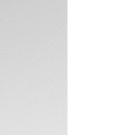
눈부시게 빛나는 젬스
아쿠아레이서를 장식
는 어떠한 도전도 이
화이트 마더 오브 펄 
(0.1캐럿)가 세팅되어 
1.4mm(0.5캐럿)
어 있습니다.
기술 사양
섬세하게 브러싱 및 폴
크류 다운 크라운, 
고 있습니다.
스타일리시한 테이퍼
크가 장착된 폴딩 버