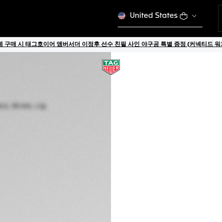
United States
 구매 시 태그호이어 앰버서더 이정후 선수 친필 사인 야구공 특별 증정 (커넥티드 워치
태그호이어 아쿠아레
쿼츠, 30 mm, 스틸
WBP1451.BA0622
이 제품은 출시가 중단
₩8,140,000
5년 품질 보증
온라인 익스클루시
상세 정보