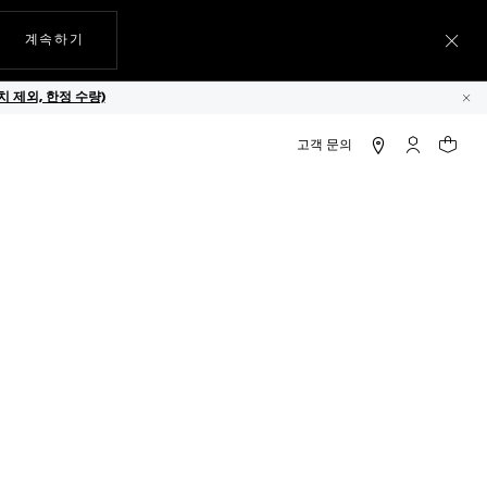
웹사이트에서
계속하기
메뉴
 제외, 한정 수량)
닫
이서 프로페셔널 200
마이 태그호
귀하의
되었습니다.
신용카드, 직불카드, KCP, Naver
브 패키징​
무료 배송 및 반품​