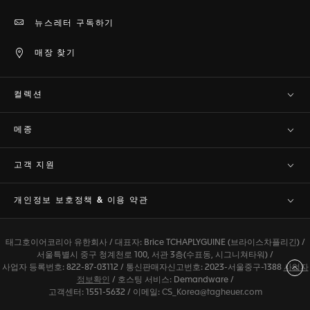
뉴스레터 구독하기
매장 찾기
컬렉션
메종
고객 지원​
개인정보 보호정책 & 이용 약관
태그호이어코리아 유한회사 / 대표자: Brice TCHAPLYGUINE (브라이스차플리긴) /
서울특별시 중구 청계천로 100, 서관 3층(수표동, 시그니쳐타워) /
사업자 등록번호: 822-87-03112 / 통신판매자신고번호: 2023-서울중구-1388
사업자
맨 위로 이동
정보확인
/ 호스팅 서비스: Demandware /
고객센터: 1551-5632 / 이메일:
CS_Korea@tagheuer.com