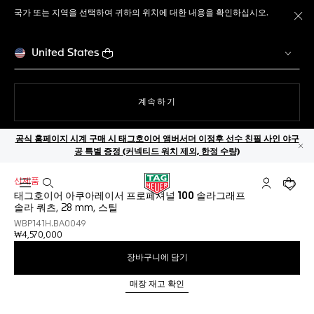
국가 또는 지역을 선택하여 귀하의 위치에 대한 내용을 확인하십시오.
메
United States
웹사이트에서
계속하기
공식 홈페이지 시계 구매 시 태그호이어 앰버서더 이정후 선수 친필 사인 야구
공 특별 증정 (커넥티드 워치 제외, 한정 수량)
닫
신제품
검색 열기
마이 태그호
귀하의
태그호이어 아쿠아레이서 프로페셔널 100 솔라그래프
솔라 쿼츠, 28 mm, 스틸
WBP141H.BA0049
₩4,570,000
장바구니에 담기
매장 재고 확인