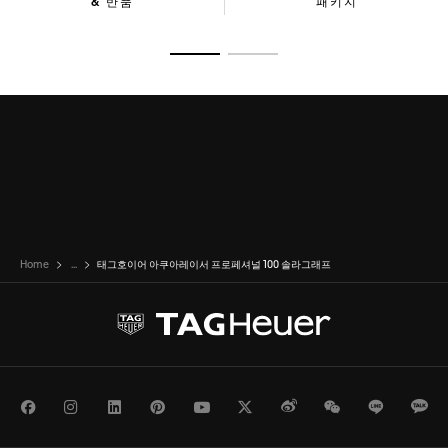
& 반품
패키지
슬라이드로 가기 1
슬라이드로 가기 2
Home
...
태그호이어 아쿠아레이서 프로페셔널 100 솔라그래프
Facebook
Instagram
LinkedIn
Pinterest
Youtube
Twitter
Weibo
WeChat
Line
Ka