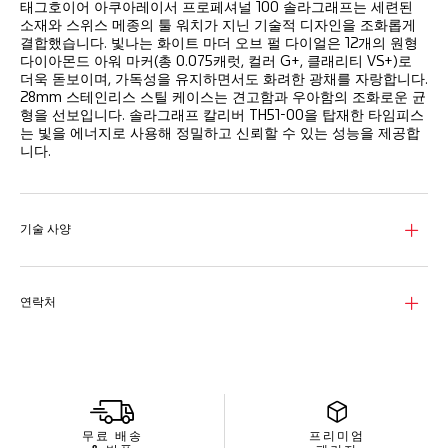
태그호이어 아쿠아레이서 프로페셔널 100 솔라그래프는 세련된
소재와 스위스 메종의 툴 워치가 지닌 기술적 디자인을 조화롭게
결합했습니다. 빛나는 화이트 마더 오브 펄 다이얼은 12개의 원형
다이아몬드 아워 마커(총 0.075캐럿, 컬러 G+, 클래리티 VS+)로
더욱 돋보이며, 가독성을 유지하면서도 화려한 광채를 자랑합니다.
28mm 스테인리스 스틸 케이스는 견고함과 우아함의 조화로운 균
형을 선보입니다. 솔라그래프 칼리버 TH51-00을 탑재한 타임피스
는 빛을 에너지로 사용해 정밀하고 신뢰할 수 있는 성능을 제공합
니다.
기술 사양
연락처
무료 배송
프리미엄