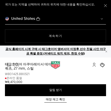
국가 또는 지역을 선택하여 귀하의 위치에 대한 내용을 확인하십시오.
메
United States
웹사이트에서
계속하기
공식 홈페이지 시계 구매 시 태그호이어 앰버서더 이정후 선수 친필 사인 야구
공 특별 증정 (커넥티드 워치 제외, 한정 수량)
닫
태그호이어 아쿠아레이서 데이트
검색 열기
마이 태그호
귀하의
쿼츠, 27 mm, 스틸
WBD1423.BB0321
온라인 품절
₩8,470,000
알림 받기
매장 재고 확인