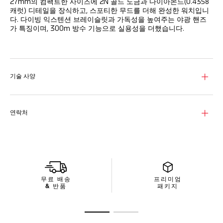
27mm의 컴팩트한 사이즈에 2N 골드 도금과 다이아몬드(0.4358
캐럿) 디테일을 장식하고, 스포티한 무드를 더해 완성한 워치입니
다. 다이빙 익스텐션 브레이슬릿과 가독성을 높여주는 야광 핸즈
가 특징이며, 300m 방수 기능으로 실용성을 더했습니다.
The white mother-of-pearl dial has gold-plated indexes, 11
of which are adorned with diamonds. Thirty-five more
diamonds grace the 18K 2N yellow gold-plated
unidirectional turning steel bezel.
기술 사양
연락처
무료 배송
프리미엄
& 반품
패키지
슬라이드로 가기 1
슬라이드로 가기 2