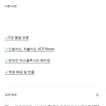
다른 버전
온라인 서비스
5년 품질 보증
신용카드, 직불카드, KCP, Naver
온라인 익스클루시브 패키징​
무료 배송 및 반품​
상세 정보