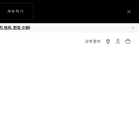
웹사이트에서
계속하기
메뉴
 제외, 한정 수량)
닫
크로노그래프 X 걸프
마이 태그호
귀하의
스틸
장바구니에 담기
매장 재고 확인
신용카드, 직불카드, KCP, Naver
브 패키징​
무료 배송 및 반품​