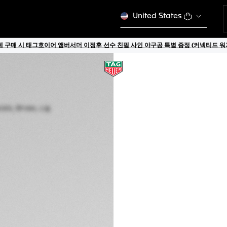
United States
 구매 시 태그호이어 앰버서더 이정후 선수 친필 사인 야구공 특별 증정 (커넥티드 워치
스페셜 에디션
태그호이어 모나코 
오토매틱, 39 mm, 
CBL2115.FC6494
₩12,000,000
5년 품질 보증
온라인 익스클루시