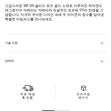
고급스러운 18K 5N 솔리드 로즈 골드 소재로 이루어진 하이엔드
태그호이어 까레라는 까레라와 전설적인 포르쉐 911의 탄생을 기
념합니다. 지극히 우아한 디자인 속에 두 아이콘의 정수를 담아낸
특별한 타임피스를 만나보세요.
화려한 레드 컬러 포인트를 장식한 다이얼의 플랜지에는 베이지와
블랙의 두 가지 컬러로 반짝이는 60초 스케일과 아이코닉한 포르
쉐 문구가 장식되어 있습니다.
기술 사양
브러싱 및 폴리싱 처리된 18K 5N 솔리드 로즈 골드 소재의 42mm
케이스와 오리지널 911 로고가 엠보싱 처리된 고급스러운 브라운
소가죽 브레이슬릿이 고급스러운 품격을 선사하며 대담한 존재감
을 드러냅니다.
연락처
최초의 포르쉐 911이 시속 100km에 도달하는 데 소요되는 제로백
시간을 강조하는 칼리버 TH20-08에는 맞춤 크로노스프린트 컴플
리케이션이 장착되어 있습니다.
무료 배송
프리미엄
& 반품
패키지