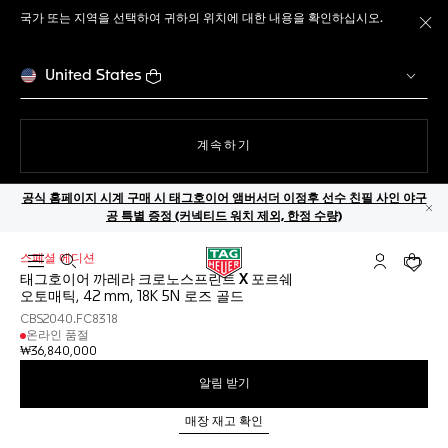
국가 또는 지역을 선택하여 귀하의 위치에 대한 내용을 확인하십시오.
메
United States
웹사이트에서
계속하기
공식 홈페이지 시계 구매 시 태그호이어 앰버서더 이정후 선수 친필 사인 야구
공 특별 증정 (커넥티드 워치 제외, 한정 수량)
닫
스페셜 에디션
검색 열기
마이 태그호
귀하의
태그호이어 까레라 크로노스프린트 X 포르쉐
오토매틱, 42 mm, 18K 5N 로즈 골드
CBS2040.FC8318
온라인 품절
₩36,840,000
알림 받기
매장 재고 확인