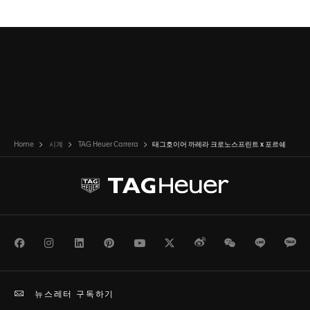
슬라이드로 가기 1
슬라이드로 가기 2
Home
시계
TAG Heuer Carrera
태그호이어 까레라 크로노스프린트 x 포르쉐
Facebook
Instagram
LinkedIn
Pinterest
Youtube
Twitter
Weibo
WeChat
Line
Ka
뉴스레터 구독하기