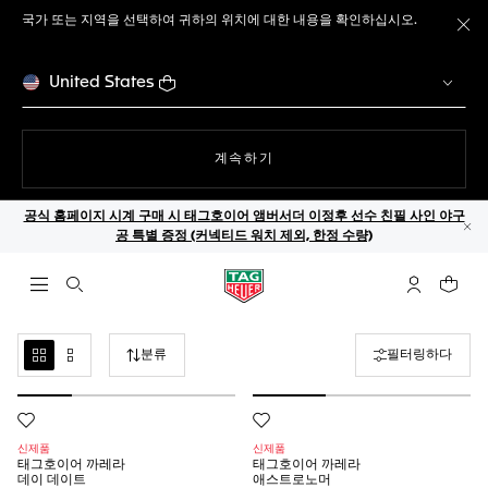
국가 또는 지역을 선택하여 귀하의 위치에 대한 내용을 확인하십시오.
메
United States
웹사이트에서
계속하기
공식 홈페이지 시계 구매 시 태그호이어 앰버서더 이정후 선수 친필 사인 야구
공 특별 증정 (커넥티드 워치 제외, 한정 수량)
닫
검색 열기
마이 태그호
귀하의