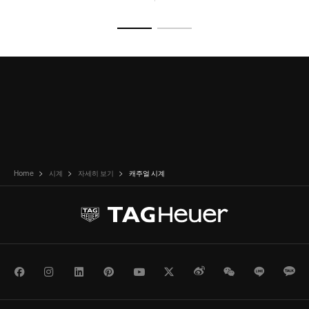
슬라이드로 가기 1
슬라이드로 가기 2
Home
시계
자세히 보기
캐주얼 시계
Facebook
Instagram
LinkedIn
Pinterest
Youtube
Twitter
Weibo
WeChat
Line
Ka