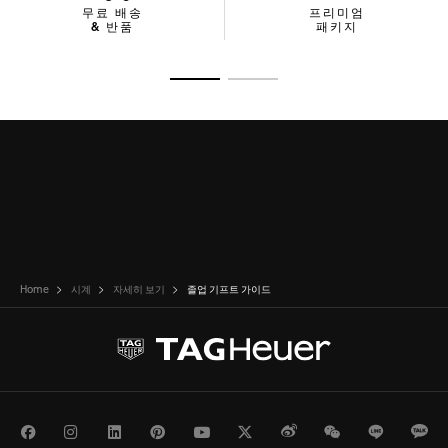
무료 배송
프리미엄
& 반품
패키지
슬라이드로 가기 1
슬라이드로 가기 2
Home
시계
자세히 보기
졸업 기프트 가이드
Facebook
Instagram
LinkedIn
Pinterest
Youtube
Twitter
Weibo
WeChat
Line
Ka