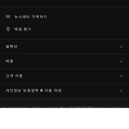
뉴스레터 구독하기
매장 찾기
컬렉션
메종
고객 지원​
개인정보 보호정책 & 이용 약관
태그호이어코리아 유한회사 / 대표자: Brice TCHAPLYGUINE (브라이스차플리긴) /
서울특별시 중구 청계천로 100, 서관 3층(수표동, 시그니쳐타워) /
사업자 등록번호: 822-87-03112 / 통신판매자신고번호: 2023-서울중구-1388
사업자
맨 위로 이동
정보확인
/ 호스팅 서비스: Demandware /