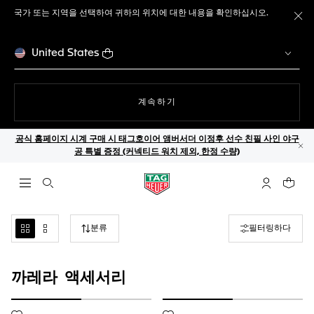
국가 또는 지역을 선택하여 귀하의 위치에 대한 내용을 확인하십시오.
메
United States
웹사이트에서
계속하기
공식 홈페이지 시계 구매 시 태그호이어 앰버서더 이정후 선수 친필 사인 야구
공 특별 증정 (커넥티드 워치 제외, 한정 수량)
닫
검색 열기
마이 태그호
귀하의