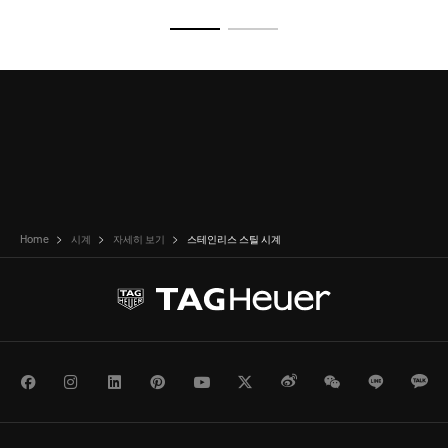
슬라이드로 가기 1
슬라이드로 가기 2
Home
시계
자세히 보기
스테인리스 스틸 시계
Facebook
Instagram
LinkedIn
Pinterest
Youtube
Twitter
Weibo
WeChat
Line
Ka