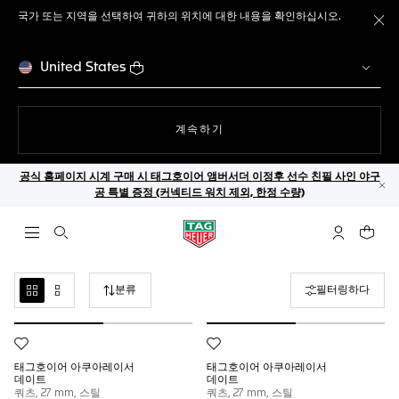
국가 또는 지역을 선택하여 귀하의 위치에 대한 내용을 확인하십시오.
메
United States
웹사이트에서
계속하기
공식 홈페이지 시계 구매 시 태그호이어 앰버서더 이정후 선수 친필 사인 야구
공 특별 증정 (커넥티드 워치 제외, 한정 수량)
닫
검색 열기
마이 태그호
귀하의