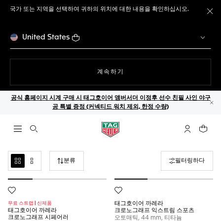
국가 또는 지역을 선택하여 귀하의 위치에 대한 내용을 확인하십시오.
메
United States
웹사이트에서
계속하기
공식 홈페이지 시계 구매 시 태그호이어 앰버서더 이정후 선수 친필 사인 야구
공 특별 증정 (커넥티드 워치 제외, 한정 수량)
닫
검색 열기
마이 태그호
귀하의