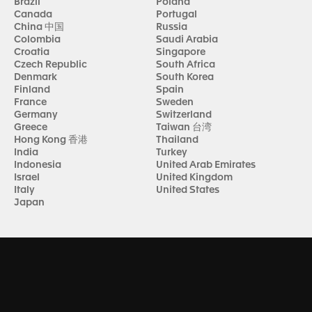
Brazil
Poland
Canada
Portugal
China 中国
Russia
Colombia
Saudi Arabia
Croatia
Singapore
Czech Republic
South Africa
Denmark
South Korea
Finland
Spain
France
Sweden
Germany
Switzerland
Greece
Taiwan 台湾
Hong Kong 香港
Thailand
India
Turkey
Indonesia
United Arab Emirates
Israel
United Kingdom
Italy
United States
Japan