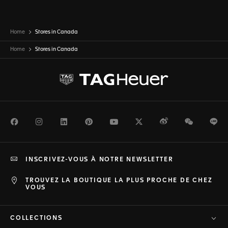
Home
Stores in Canada
Home
Stores in
Canada
Facebook
Instagram
LinkedIn
Pinterest
Youtube
Twitter
Weibo
WeChat
Li
INSCRIVEZ-VOUS À NOTRE NEWSLETTER
TROUVEZ LA BOUTIQUE LA PLUS PROCHE DE CHEZ
VOUS
COLLECTIONS