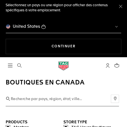
Sélectionnez un pays ou une région pour afficher des contenus
spécifiques à votre emplacement.
Fe
United States
LA NAVIGATION SUR LE S
CONTINUER
Ouvrir la barre de recherche
Compte My
Votre 
BOUTIQUES EN CANADA
Utili
PRODUCTS
STORE TYPE