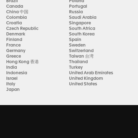
Brazil
Poland
Canada
Portugal
China 中国
Russia
Colombia
Saudi Arabia
Croatia
Singapore
Czech Republic
South Africa
Denmark
South Korea
Finland
Spain
France
Sweden
Germany
Switzerland
Greece
Taiwan 台湾
Hong Kong 香港
Thailand
India
Turkey
Indonesia
United Arab Emirates
Israel
United Kingdom
Italy
United States
Japan