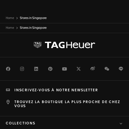
Home
Stores in Singapore
Home
Stores in
Singapore
Facebook
Instagram
LinkedIn
Pinterest
Youtube
Twitter
Weibo
WeChat
Li
INSCRIVEZ-VOUS À NOTRE NEWSLETTER
TROUVEZ LA BOUTIQUE LA PLUS PROCHE DE CHEZ
VOUS
COLLECTIONS