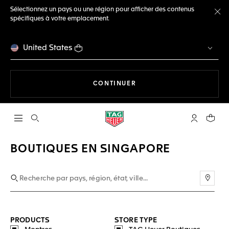
Sélectionnez un pays ou une région pour afficher des contenus
spécifiques à votre emplacement.
Fe
United States
LA NAVIGATION SUR LE S
CONTINUER
Ouvrir la barre de recherche
Compte My
Votre 
BOUTIQUES EN SINGAPORE
Utili
PRODUCTS
STORE TYPE