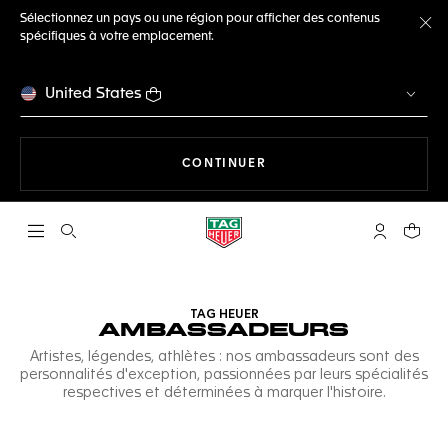
Sélectionnez un pays ou une région pour afficher des contenus
spécifiques à votre emplacement.
Fe
United States
LA NAVIGATION SUR LE S
CONTINUER
Ouvrir la barre de recherche
Compte My
Votre 