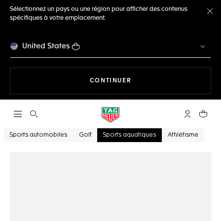
Sélectionnez un pays ou une région pour afficher des contenus
spécifiques à votre emplacement.
Fe
United States
LA NAVIGATION SUR LE S
CONTINUER
Ouvrir la barre de recherche
Compte My
Votre 