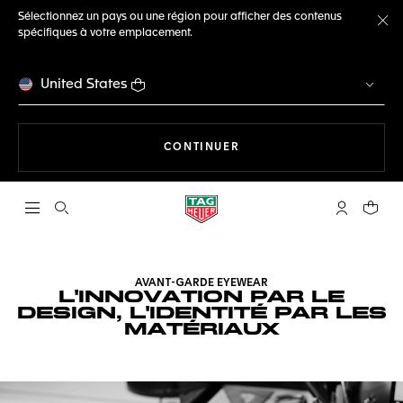
Sélectionnez un pays ou une région pour afficher des contenus
spécifiques à votre emplacement.
Fe
United States
LA NAVIGATION SUR LE S
CONTINUER
Ouvrir la barre de recherche
Compte My
Votre 