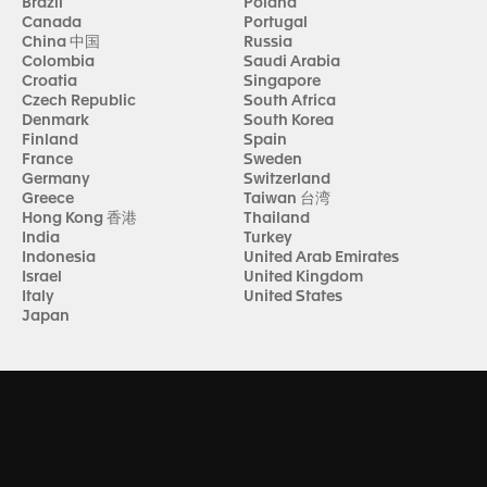
Brazil
Poland
Canada
Portugal
China 中国
Russia
Colombia
Saudi Arabia
Croatia
Singapore
Czech Republic
South Africa
Denmark
South Korea
Finland
Spain
France
Sweden
Germany
Switzerland
Greece
Taiwan 台湾
Hong Kong 香港
Thailand
India
Turkey
Indonesia
United Arab Emirates
Israel
United Kingdom
Italy
United States
Japan