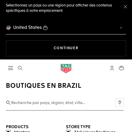
Sélectionnez un pays ou une région pour afficher des contenus
spécifiques à votre emplacement.
Fe
United States
LA NAVIGATION SUR LE S
CONTINUER
Ouvrir la barre de recherche
Compte My
Votre 
BOUTIQUES EN BRAZIL
Utili
PRODUCTS
STORE TYPE