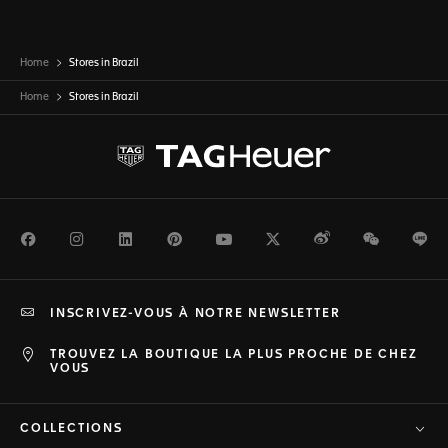
Home
Stores in Brazil
Home
Stores in
Brazil
Facebook
Instagram
LinkedIn
Pinterest
Youtube
Twitter
Weibo
WeChat
Li
INSCRIVEZ-VOUS À NOTRE NEWSLETTER
TROUVEZ LA BOUTIQUE LA PLUS PROCHE DE CHEZ
VOUS
COLLECTIONS