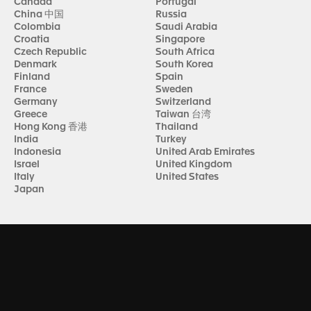
Canada
Portugal
China 中国
Russia
Colombia
Saudi Arabia
Croatia
Singapore
Czech Republic
South Africa
Denmark
South Korea
Finland
Spain
France
Sweden
Germany
Switzerland
Greece
Taiwan 台湾
Hong Kong 香港
Thailand
India
Turkey
Indonesia
United Arab Emirates
Israel
United Kingdom
Italy
United States
Japan