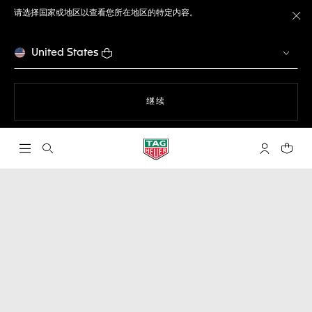
请选择国家或地区以查看您所在地区的特定内容。
关
United States
使用网站导航
继续
打开搜索
My TAG He
您的购