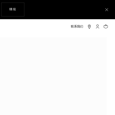
使用网站导航
继续
关
My TAG He
您的购