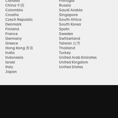
Canada
Portugal
China 中国
Russia
Colombia
Saudi Arabia
Croatia
Singapore
Czech Republic
South Africa
Denmark
South Korea
Finland
Spain
France
Sweden
Germany
Switzerland
Greece
Taiwan 台湾
Hong Kong 香港
Thailand
India
Turkey
Indonesia
United Arab Emirates
Israel
United Kingdom
Italy
United States
Japan