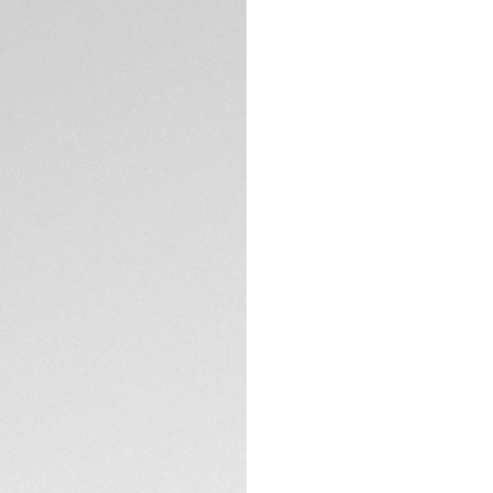
Diese kühne, in de
ästhetische 45-mm
Edelstahl und das 
TECHNISCHE EIGEN