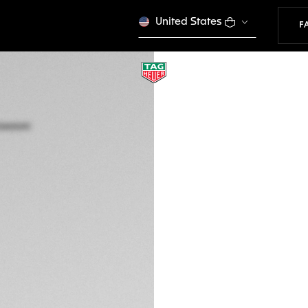
United States
F
TAG HEUER CARR
Automatik, 45 mm,
CAR2A1AB.FT6163
Dieses Produkt wird n
€ 6.850,00
5 Jahre Garantie
Exklusive Onlin
BESCHREIBUNG