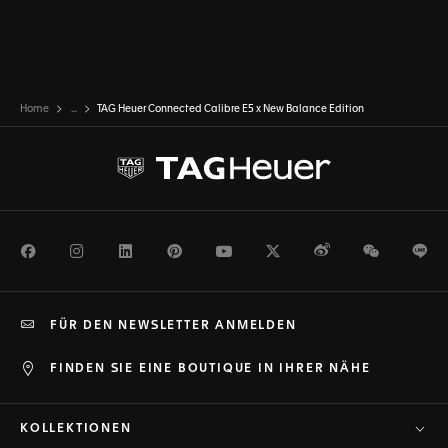
Home
...
TAG Heuer Connected Calibre E5 x New Balance Edition
Facebook
Instagram
LinkedIn
Pinterest
Youtube
Twitter
Weibo
WeChat
Li
FÜR DEN NEWSLETTER ANMELDEN
FINDEN SIE EINE BOUTIQUE IN IHRER NÄHE
KOLLEKTIONEN