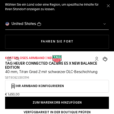
Wählen Sie ein Land oder eine Region, um spezifische Inhalte für
Ihren Standort anzeigen zu lassen.
Me
United States
MIT DER NAVIGATION 
FAHREN SIE FORT
KOSTENLOSES ARMBAND | NEU
Suche öffnen
My TAG Heu
Ihr Wa
TAG HEUER CONNECTED CALIBRE E5 X NEW BALANCE
EDITION
40 mm, Titan Grad 2 mit schwarzer DLC-Beschichtung
SBT8082.EB0394
IHR ARMBAND KONFIGURIEREN
€ 1.650,00
ZUM WARENKORB HINZUFÜGEN
VERFÜGBARKEIT IN DER BOUTIQUE PRÜFEN