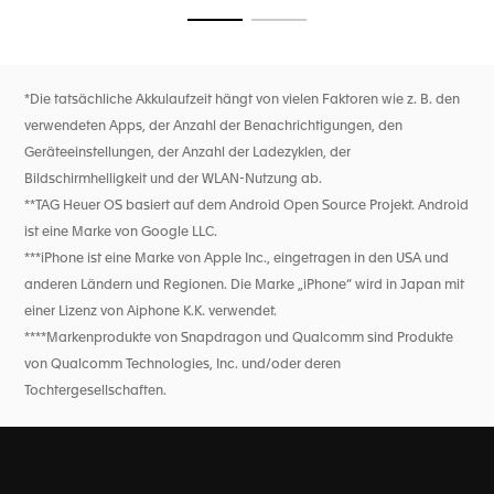
Läufer auf jedem Niveau individuell zu unterstützen.
Zur Folie 1
Zur Folie 2
Außerdem ist die Uhr mit New Balance Zifferblättern
versehen, um Ihre Leidenschaft für den Laufsport zum
Ausdruck zu bringen.
*Die tatsächliche Akkulaufzeit hängt von vielen Faktoren wie z. B. den
Mit erstklassigen Sensoren, darunter einem
verwendeten Apps, der Anzahl der Benachrichtigungen, den
Herzfrequenzmesser, einem GPS-System und einem
Höhenmesser, behalten Sie jeden Aspekt Ihrer Leistung
Geräteeinstellungen, der Anzahl der Ladezyklen, der
mühelos im Auge. Dank umfassender Wellness-Funktionen
Bildschirmhelligkeit und der WLAN-Nutzung ab.
wie Schlaf-Tracking, SpO2-Erfassung und
**TAG Heuer OS basiert auf dem Android Open Source Projekt. Android
Herzfrequenzvariabilität erhalten Sie wichtige Einblicke.
Außerdem verfügt die Uhr über eine lange Akkulaufzeit von
ist eine Marke von Google LLC.
bis zu zwei Tagen im Energiesparmodus und eine
***iPhone ist eine Marke von Apple Inc., eingetragen in den USA und
Schnellladefunktion.
anderen Ländern und Regionen. Die Marke „iPhone“ wird in Japan mit
einer Lizenz von Aiphone K.K. verwendet.
****Markenprodukte von Snapdragon und Qualcomm sind Produkte
von Qualcomm Technologies, Inc. und/oder deren
Tochtergesellschaften.