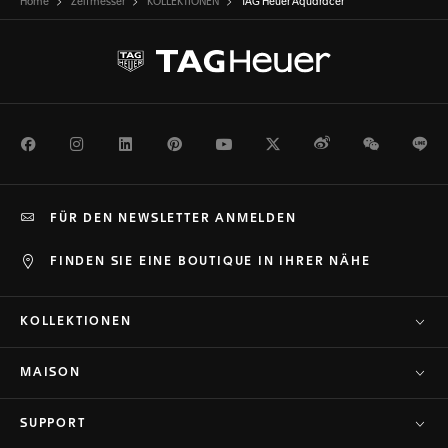
Home
Zeitmesser
KOLLEKTIONEN
TAG Heuer Aquaracer
Facebook
Instagram
LinkedIn
Pinterest
Youtube
Twitter
Weibo
WeChat
Li
FÜR DEN NEWSLETTER ANMELDEN
FINDEN SIE EINE BOUTIQUE IN IHRER NÄHE
KOLLEKTIONEN
MAISON
SUPPORT