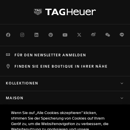
Facebook
Instagram
LinkedIn
Pinterest
Youtube
Twitter
Weibo
WeChat
Li
FÜR DEN NEWSLETTER ANMELDEN
FINDEN SIE EINE BOUTIQUE IN IHRER NÄHE
KOLLEKTIONEN
MAISON
Wenn Sie auf „Alle Cookies akzeptieren“ klicken,
SUPPORT
stimmen Sie der Speicherung von Cookies auf Ihrem
Gerät zu, um die Websitenavigation zu verbessern, die
DATENSCHUTZ & BESTIMMUNGEN
Websitenutzung zu analysieren und unsere