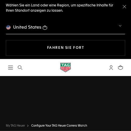
Wählen Sie ein Land oder eine Region, um spezifische Inhalte für
Ihren Standort anzeigen zu lassen.
Me
United States
MIT DER NAVIGATION 
FAHREN SIE FORT
Suche öffnen
My TAG Heu
Ihr Wa
KONFIGURATOR
TAG HEUER CARRERA
FERTIG
DIESE UHR AUSWÄHLEN
My TAG Heuer
Configure Your TAG Heuer Carrera Watch