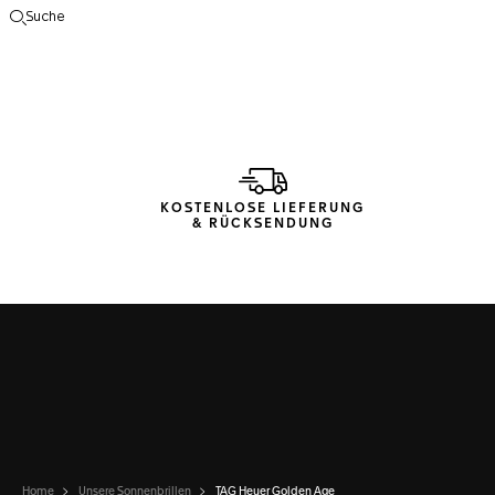
Suche
Suche öffnen
KOSTENLOSE LIEFERUNG
& RÜCKSENDUNG
Home
Unsere Sonnenbrillen
TAG Heuer Golden Age