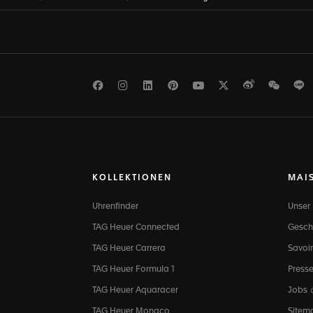
Facebook
Instagram
LinkedIn
Pinterest
Youtube
Twitter
Weibo
WeCh
L
KOLLEKTIONEN
MAI
Uhrenfinder
Unser
TAG Heuer Connected
Gesch
TAG Heuer Carrera
Savoir
TAG Heuer Formula 1
Press
TAG Heuer Aquaracer
Jobs
TAG Heuer Monaco
Sitem