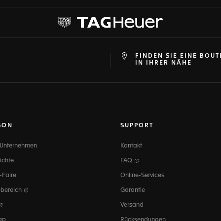
FINDEN SIE EINE BOUT
at
ine
IN IHRER NÄHE
SON
SUPPORT
 Unternehmen
Kontakt
ichte
FAQ
-Faire
Online-Services
ebereich
Garantie
Versand
ap
Rücksendungen