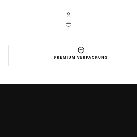
My TAG Heuer Konto
Ihr Warenkorb enthält 0 Produkte
PREMIUM
VERPACKUNG