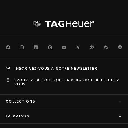
Facebook
Instagram
LinkedIn
Pinterest
Youtube
Twitter
Weibo
WeChat
Li
INSCRIVEZ-VOUS À NOTRE NEWSLETTER
TROUVEZ LA BOUTIQUE LA PLUS PROCHE DE CHEZ
VOUS
COLLECTIONS
LA MAISON