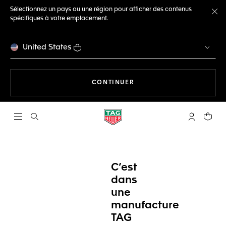
Sélectionnez un pays ou une région pour afficher des contenus
spécifiques à votre emplacement.
Fe
United States
LA NAVIGATION SUR LE S
CONTINUER
Ouvrir la barre de recherche
Compte My
Votre 
C’est
dans
une
manufacture
TAG