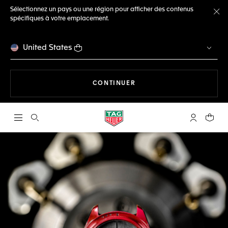
Sélectionnez un pays ou une région pour afficher des contenus
spécifiques à votre emplacement.
Fe
United States
LA NAVIGATION SUR LE S
CONTINUER
Ouvrir la barre de recherche
Compte My
Votre 