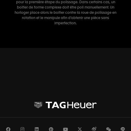
pour la première étape du polissage. Dans certains cas, un
boitier de forme complexe doit être poli manuellement. Un
horloger place alors le boitier contre la roue de polissage en
rotation et le manipule afin d’obtenir une pièce sans
imperfection.
Facebook
Instagram
LinkedIn
Pinterest
Youtube
Twitter
Weibo
WeChat
Li