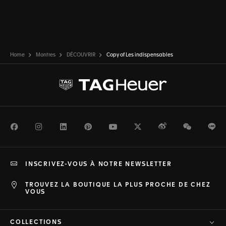
Home
Montres
DÉCOUVRIR
Copy of Les indispensables
Facebook
Instagram
LinkedIn
Pinterest
Youtube
Twitter
Weibo
WeChat
Li
INSCRIVEZ-VOUS À NOTRE NEWSLETTER
TROUVEZ LA BOUTIQUE LA PLUS PROCHE DE CHEZ
VOUS
COLLECTIONS