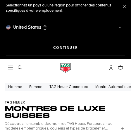
Sélectionnez un pays ou une région pour afficher des contenus
spécifiques à votre emplacement.
Fe
United States
LA NAVIGATION SUR LE S
CONTINUER
Ouvrir la barre de recherche
Compte My
Votre 