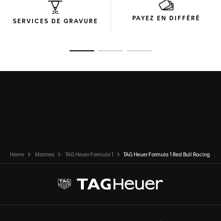
PAYEZ EN DIFFÉRÉ
SERVICES DE GRAVURE
Ouvrir la diapositive 1
Ouvrir la diapositive 2
Ouvrir la diapositive 3
Home
Montres
TAG Heuer Formula 1
TAG Heuer Formula 1 Red Bull Racing