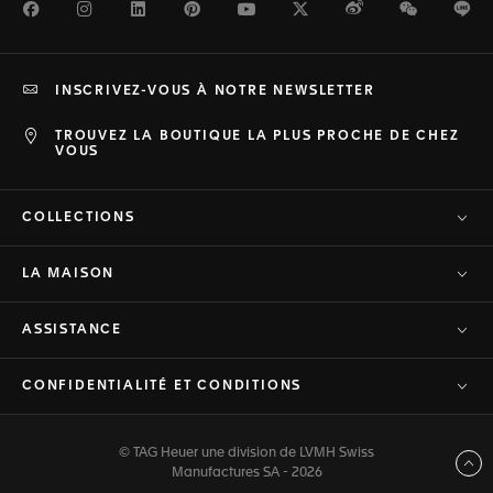
Facebook
Instagram
LinkedIn
Pinterest
Youtube
Twitter
Weibo
WeChat
Li
INSCRIVEZ-VOUS À NOTRE NEWSLETTER
TROUVEZ LA BOUTIQUE LA PLUS PROCHE DE CHEZ
VOUS
COLLECTIONS
LA MAISON
ASSISTANCE
CONFIDENTIALITÉ ET CONDITIONS
© TAG Heuer une division de LVMH Swiss
Haut de page
Manufactures SA - 2026