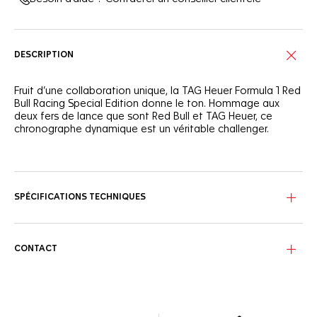
DESCRIPTION
Fruit d’une collaboration unique, la TAG Heuer Formula 1 Red
Bull Racing Special Edition donne le ton. Hommage aux
deux fers de lance que sont Red Bull et TAG Heuer, ce
chronographe dynamique est un véritable challenger.
Doté d’un cadran bleu intense aux reflets rouges et jaunes
vifs et d’un robuste boîtier en acier de 43 mm étanche à
200 m, ce chronographe est prêt pour la pole position.
SPÉCIFICATIONS TECHNIQUES
Muni d’un bracelet en acier orné d’une inscription TAG Heuer,
d’une double sécurité et d’une extension pour pilotes, ce
chronographe est l’allié des circuits.
CONTACT
Dans un écrin unique, cette édition spéciale célèbre le
partenariat entre TAG Heuer et Red Bull Racing, immortalisé
par une inscription gravée sur le fond du boîtier.