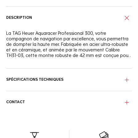
DESCRIPTION
La TAG Heuer Aquaracer Professional 300, votre
compagnon de navigation par excellence, vous permettra
de dompter la haute mer. Fabriquée en acier ultra-robuste
et en céramique, et animée par le mouvement Calibre
TH31-03, cette montre robuste de 42 mm est conçue pour
ceux qui ont soif de sensations fortes en eaux profondes.
Le cadran brossé soleillé d'un bleu profond, inspiré des
nuances de l'océan, présente des aiguilles et des index
revêtus de Super-LumiNova® et une aiguille GMT bleu clair
SPÉCIFICATIONS TECHNIQUES
distinctive.
Le boîtier en acier abrite une lunette unique en céramique
noire et bleue avec une échelle de 24 heures, offrant une
CONTACT
ergonomie avancée et une expérience de rotation tactile.
Animée par le calibre TH31-03 certifié COSC offrant 80
heures de réserve de marche, cette montre de plongée
intègre un chronomètre GMT pour garder la notion du
temps au large des côtes.