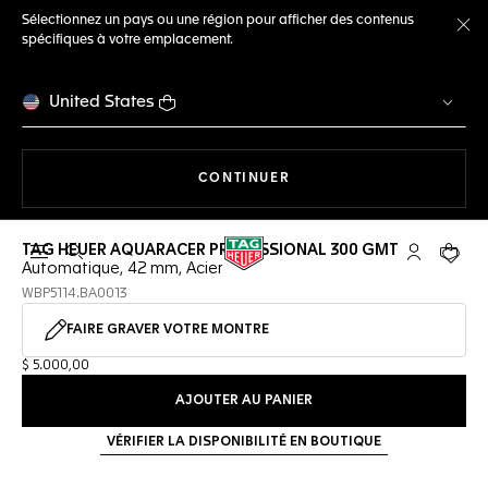
Sélectionnez un pays ou une région pour afficher des contenus
spécifiques à votre emplacement.
Fe
United States
LA NAVIGATION SUR LE S
CONTINUER
TAG HEUER AQUARACER PROFESSIONAL 300 GMT
Ouvrir la barre de recherche
Compte My
Votre 
Automatique, 42 mm, Acier
WBP5114.BA0013
FAIRE GRAVER VOTRE MONTRE
$ 5.000,00
AJOUTER AU PANIER
VÉRIFIER LA DISPONIBILITÉ EN BOUTIQUE