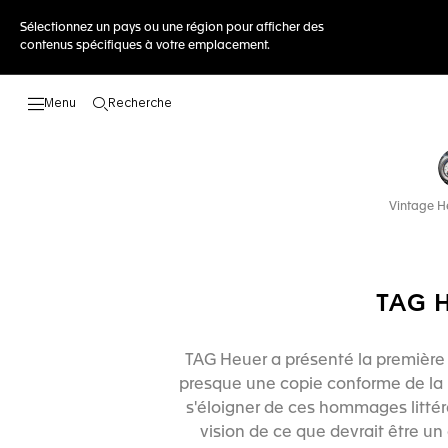
Sélectionnez un pays ou une région pour afficher des
contenus spécifiques à votre emplacement.
Recherche
Ouvrir la barre de recherche
Vintage H
TAG 
TAG Heuer a présenté la première r
presque une copie conforme de la p
s'éloigner de ces hommages littér
vision de ce que devrait être un