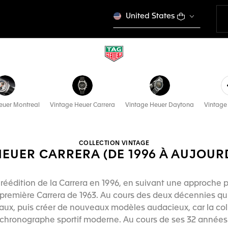
United States
euer Montreal
Vintage Heuer Carrera
Vintage Heuer Daytona
Vintage
COLLECTION VINTAGE
HEUER CARRERA (DE 1996 À AUJOURD
éédition de la Carrera en 1996, en suivant une approche p
remière Carrera de 1963. Au cours des deux décennies qui 
aux, puis créer de nouveaux modèles audacieux, car la col
 chronographe sportif moderne. Au cours de ses 32 années 