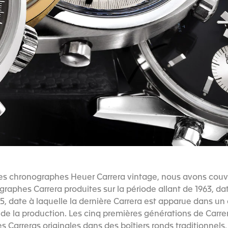
 les chronographes Heuer Carrera vintage, nous avons couve
raphes Carrera produites sur la période allant de 1963, d
85, date à laquelle la dernière Carrera est apparue dans u
 de la production. Les cinq premières générations de Carr
s Carreras originales dans des boîtiers ronds traditionnels