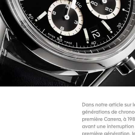
Dans notre article sur
générations de chronog
première Carrera, à 19
avant une interruption
première génération, le