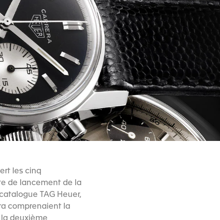
rt les cinq
ate de lancement de la
n catalogue TAG Heuer,
era comprenaient la
, la deuxième