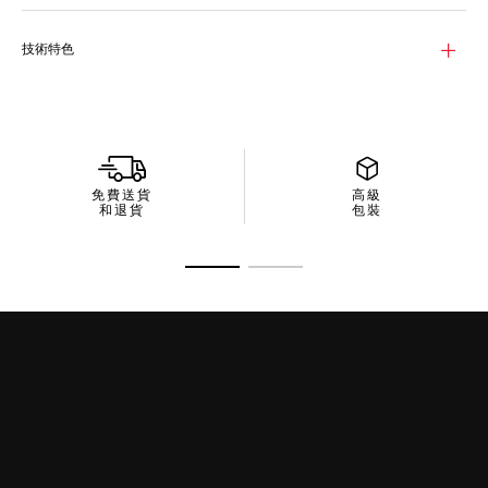
黑色漆面指針和刻度覆有Super-LumiNova®夜光塗層，無論日夜
皆可清晰讀時。而TH-Polylight錶圈則為運動美學增添現代氣息。
技術特色
38毫米精鋼噴砂錶殼確保耐用性，而黑色賽車橡膠錶帶則帶來舒
適感受和靈活度。此限量版錶款專為活躍的生活方式設計，集時尚
與功能於一身。
腕錶配備Solargraph Calibre TH50-00機芯，提供高度動力儲
存，無需更換電池。只需照光一分鐘，即可為腕錶提供一整天的電
力，為步調明快的現代生活打造可靠的前衛時計。
免費送貨
高級
和退貨
包裝
前往投影片 1
前往投影片 2