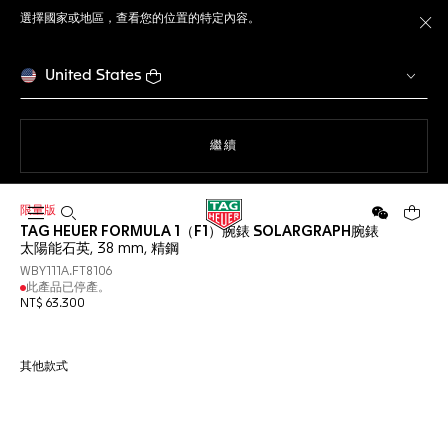
選擇國家或地區，查看您的位置的特定內容。
關
United States
瀏覽網站
繼續
限量版
開啟搜尋
微信
您的購
TAG HEUER FORMULA 1（F1）腕錶 SOLARGRAPH腕錶
太陽能石英, 38 mm, 精鋼
WBY111A.FT8106
此產品已停產。
NT$ 63.300
其他款式