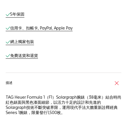
網上服務
5年保固
信用卡、扣帳卡, PayPal, Apple Pay
網上獨家包裝
免費送貨和退貨
描述
TAG Heuer Formula 1（F1）Solargraph腕錶（38毫米）結合時尚
紅色錶面與黑色漆面細節，以活力十足的設計和先進的
Solargraph技術不斷突破界限，運用現代手法大膽重新詮釋經典
Series 1腕錶，限量發行1,500枚。
白色蛋白石錶面周圍環繞鮮豔的紅色外圈，為設計增添大膽活力。