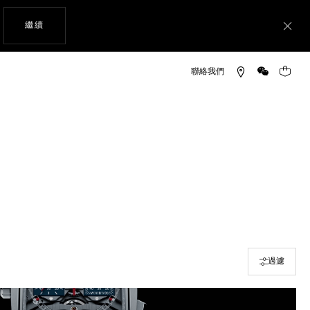
瀏覽網站
繼續
關
微信
您的購