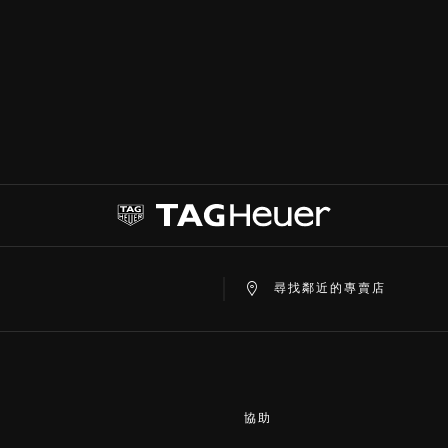
at
ine
尋找鄰近的專賣店
協助