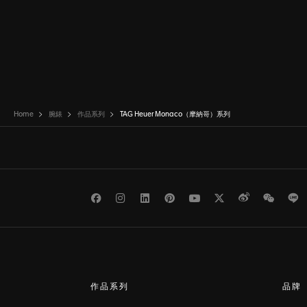
Home
腕錶
作品系列
TAG Heuer Monaco（摩納哥）系列
Facebook
Instagram
LinkedIn
Pinterest
Youtube
Twitter
Weibo
WeCh
L
作品系列
品牌