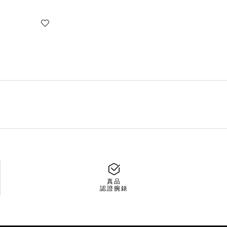
真品
認證腕錶