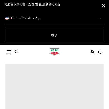
選擇國家或地區，查看您的位置的特定內容。
關
United States
瀏覽網站
繼續
開啟搜尋
微信
您的購