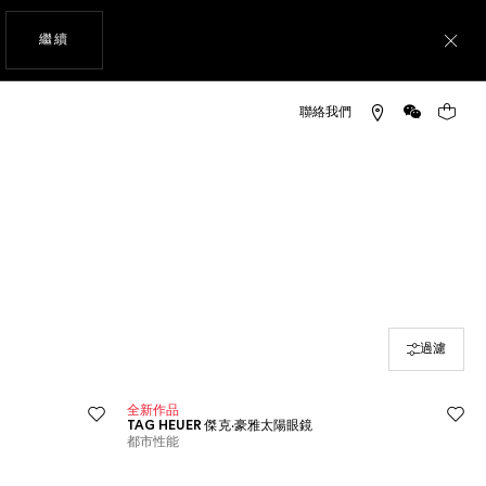
瀏覽網站
繼續
關
微信
您的購