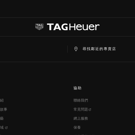
at
ine
尋找鄰近的專賣店
協助
紹
聯絡我們
故事
常見問題
藝
網上服務
區域
保養