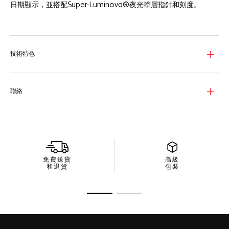
日期顯示，並搭配Super-Luminova®夜光塗層指針和刻度。
珍珠母貝錶面優雅而實用，飾有11顆鑽石刻度（直徑1.30毫米，
0.088克拉），綴以18K 5N玫瑰金指針，6時位置設有日期顯示。
精緻的29毫米精鋼拋光錶殼，結合18K 5N純玫瑰金錶圈，搭載
技術特色
Calibre 9自動上鍊機芯，可透過透明錶背觀賞機芯美態。
這款腕錶保證防水性能達100米，展現華麗的精鋼和玫瑰金H形錶
鍊，並配備帶雙重安全按鈕的錶扣，確保緊扣於腕上。
聯絡
免費送貨
高級
和退貨
包裝
前往投影片 1
前往投影片 2