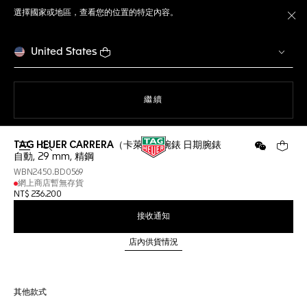
選擇國家或地區，查看您的位置的特定內容。
關
United States
瀏覽網站
繼續
TAG HEUER CARRERA（卡萊拉）腕錶 日期腕錶
開啟搜尋
微信
您的購
自動, 29 mm, 精鋼
WBN2450.BD0569
網上商店暫無存貨
NT$ 236.200
接收通知
店內供貨情況
其他款式