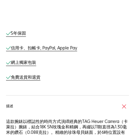
網上服務
5年保固
信用卡、扣帳卡, PayPal, Apple Pay
網上獨家包裝
免費送貨和退貨
描述
這款腕錶以標誌性的時尚方式演繹經典的TAG Heuer Carrera（卡
萊拉）腕錶，結合18K 5N玫瑰金和精鋼，再綴以11顆直徑為1.30毫
米的鑽石（0.088克拉）。精緻的珍珠母貝錶面，於6時位置設有