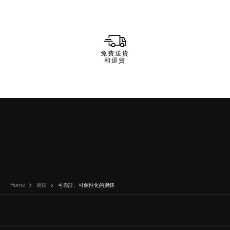
免費送貨
和退貨
Home
腕錶
可自訂、可個性化的腕錶