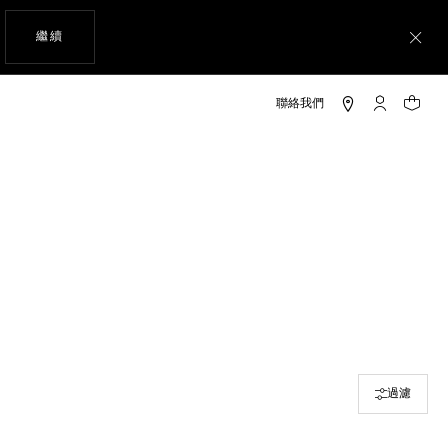
瀏覽網站
繼續
關
「我的TAG 
您的購