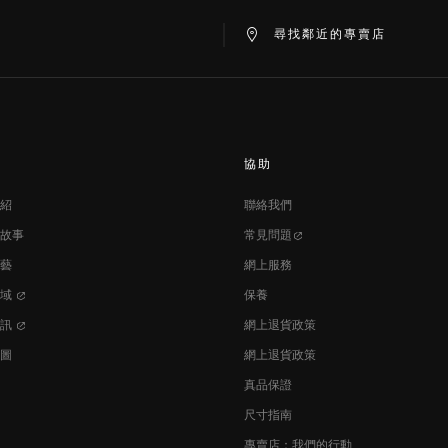
at
ine
尋找鄰近的專賣店
協助
紹
聯絡我們
故事
常見問題
藝
網上服務
區域
保養
資訊
網上退貨政策
圖
網上退貨政策
真品保證
尺寸指南
專賣店：我們的行動