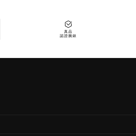
真品
認證腕錶