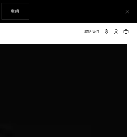
瀏覽網站
繼續
關
「我的TAG 
您的購