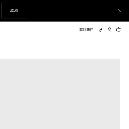
瀏覽網站
繼續
關
「我的TAG 
您的購