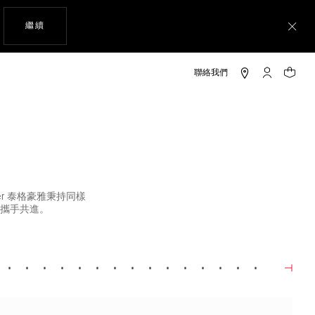
瀏覽網站
繼續
關
「我的TAG 
您的購