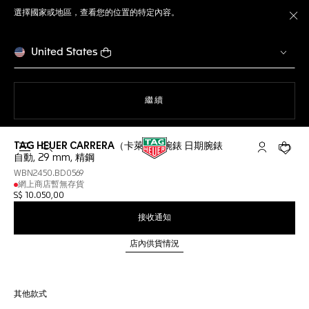
選擇國家或地區，查看您的位置的特定內容。
關
United States
瀏覽網站
繼續
TAG HEUER CARRERA（卡萊拉）腕錶 日期腕錶
開啟搜尋
「我的TAG 
您的購
自動, 29 mm, 精鋼
WBN2450.BD0569
網上商店暫無存貨
S$ 10.050,00
接收通知
店內供貨情況
其他款式