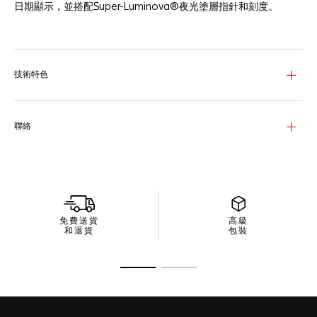
日期顯示，並搭配Super-Luminova®夜光塗層指針和刻度。
珍珠母貝錶面優雅而實用，飾有11顆鑽石刻度（直徑1.30毫米，
0.088克拉），綴以18K 5N玫瑰金指針，6時位置設有日期顯示。
精緻的29毫米精鋼拋光錶殼，結合18K 5N純玫瑰金錶圈，搭載
技術特色
Calibre 9自動上鍊機芯，可透過透明錶背觀賞機芯美態。
這款腕錶保證防水性能達100米，展現華麗的精鋼和玫瑰金H形錶
鍊，並配備帶雙重安全按鈕的錶扣，確保緊扣於腕上。
聯絡
免費送貨
高級
和退貨
包裝
前往投影片 1
前往投影片 2