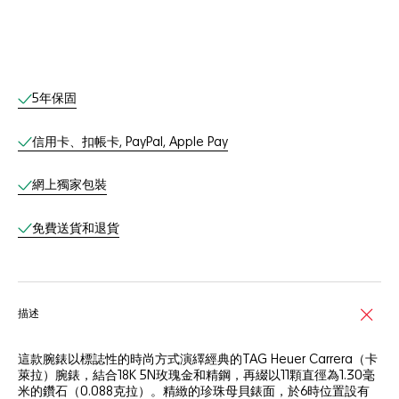
網上服務
5年保固
信用卡、扣帳卡, PayPal, Apple Pay
網上獨家包裝
免費送貨和退貨
描述
這款腕錶以標誌性的時尚方式演繹經典的TAG Heuer Carrera（卡
萊拉）腕錶，結合18K 5N玫瑰金和精鋼，再綴以11顆直徑為1.30毫
米的鑽石（0.088克拉）。精緻的珍珠母貝錶面，於6時位置設有