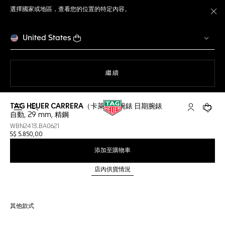
選擇國家或地區，查看您的位置的特定內容。
關
United States
瀏覽網站
繼續
TAG HEUER CARRERA（卡萊拉）腕錶 日期腕錶
開啟搜尋
「我的TAG 
您的購
自動, 29 mm, 精鋼
WBN2413.BA0621
S$ 5.850,00
添加至購物車
店內供貨情況
其他款式