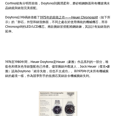
Cortina稜角分明而前衛，Daytona則圓潤柔和，磨砂精鋼飾面和有機玻璃水
晶錶鏡與錶殼完美搭配。
Daytona計時碼錶借鑑了
1975年的前衛之作——Heuer Chronosplit
（如下所
示）的「卵石」外型和錶殼飾面，不同之處在於使用傳統的機械機芯，而非
Chronosplit的LED/LCD機芯。兩款腕錶皆搭配精鋼錶鍊，其設計有如錶殼的
延伸。
1976至1980年間，Heuer Daytona是Heuer（豪雅）作品系列的一部分，唯
藍色和煙灰色等錶盤配色已停產。儘管腕錶外觀迷人，Jack Heuer（傑克•豪
雅）認為Daytona「絕非失敗，但也不太成功」。和1970年代末所有機械腕
錶的處境一樣，作為競爭對手的低價石英錶款令機械腕錶失利。