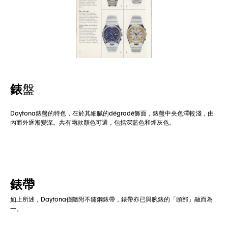
錶
盤
Daytona錶盤的特色，在於其細膩的dégradé飾面，錶盤中央色澤較淺，由
內而外逐漸變深。共有兩款顏色可選，包括深藍色和煙灰色。
錶帶
如上所述，Daytona僅隨附不鏽鋼錶帶，錶帶亦已與腕錶的「頭部」融而為
一。