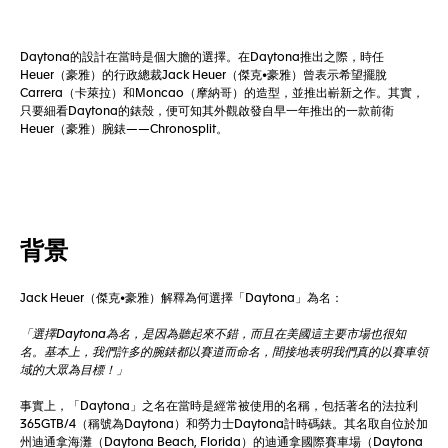
Daytona的設計在當時是個大膽的選擇。在Daytona推出之際，時任
Heuer（豪雅）的行政總裁Jack Heuer（傑克•豪雅）曾表示希望擺脫
Carrera（卡萊拉）和Moncao（摩納哥）的造型，並推出嶄新之作。其實，
只要細看Daytona的錶殼，便可知其外觀啟發自早一年推出的一款前衛
Heuer（豪雅）腕錶——Chronosplit。
背景
Jack Heuer（傑克•豪雅）解釋為何選擇「Daytona」為名：
「選擇Daytona為名，是因為聽起來不錯，而且在美國這主要市場也很知
名。基本上，我們許多的腕錶都以賽道而命名，間接地表明我們真的以賽車領
域的大眾為目標！」
事實上，「Daytona」之名在當時是經常被使用的名稱，包括著名的法拉利
365GTB/4（稱號為Daytona）和勞力士Daytona計時碼錶。其名取自位於加
州迪通拿海灘（Daytona Beach, Florida）的迪通拿國際賽車場（Daytona