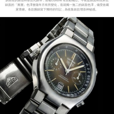
調前衛的錶殼和整合式錶帶，搭載Calibre 12自動機芯。午夜藍錶面和煙灰色
錶面的「漸層」色澤會隨年月有所變化，造就獨一無二的錶面色澤，備受收藏
家青睞。各款腕錶留下獨特的印記，為收集錶款增添神秘感。