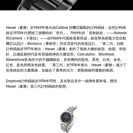
Heuer（豪雅）於1969年推出由Calibre 12機芯驅動的計時碼錶；這些計時碼
錶在1970年代歷經三個獨特的「世代」。1969年的「首創錶款」——Autavia
和Carrera（卡萊拉）——由1960年代風格發展而成，錶殼專為搭載大型自動
機芯以設計；Monaco（摩納哥）則呈現當代的前衛設計。「第二代」自動
計時碼錶於1971年推出；Heuer（豪雅）創作了風格大膽的錶殼、錶面、和指
針，以捕捉新時代富有冒險精神的大膽造型。Calculator、Montreal、
Silverstone皆為特大的不鏽鋼錶款，具有獨特的藍色、黑色、白色、金色、
紅色、藍色和煙灰色錶盤。「第三代」於1976年推出，Heuer（豪雅）減少了
前身錶款的大膽風格，並融合了賽車的活力，更顯精緻和優雅的格調。
Daytona計時碼錶於1976年問世，其名取自其中一個傳奇賽車場，體現
Heuer（豪雅）第三代計時碼錶的取態。