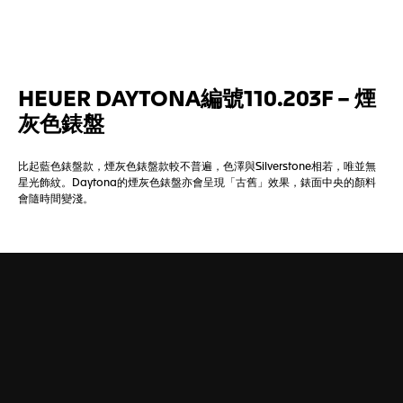
HEUER DAYTONA編號110.203F – 煙
灰色錶盤
比起藍色錶盤款，煙灰色錶盤款較不普遍，色澤與Silverstone相若，唯並無
星光飾紋。Daytona的煙灰色錶盤亦會呈現「古舊」效果，錶面中央的顏料
會隨時間變淺。