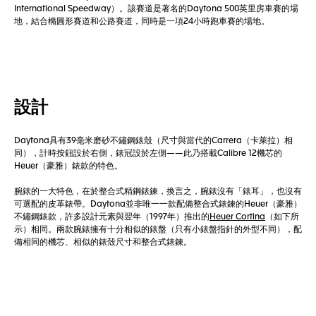
International Speedway）。該賽道是著名的Daytona 500英里房車賽的場
地，結合橢圓形賽道和公路賽道，同時是一項24小時跑車賽的場地。
設計
Daytona具有39毫米磨砂不鏽鋼錶殼（尺寸與當代的Carrera（卡萊拉）相
同），計時按鈕設於右側，錶冠設於左側——此乃搭載Calibre 12機芯的
Heuer（豪雅）錶款的特色。
腕錶的一大特色，在於整合式精鋼錶鍊，換言之，腕錶沒有「錶耳」，也沒有
可選配的皮革錶帶。Daytona並非唯一一款配備整合式錶鍊的Heuer（豪雅）
不鏽鋼錶款，許多設計元素與翌年（1997年）推出的
Heuer Cortina
（如下所
示）相同。兩款腕錶擁有十分相似的錶盤（只有小錶盤指針的外型不同），配
備相同的機芯、相似的錶殼尺寸和整合式錶鍊。