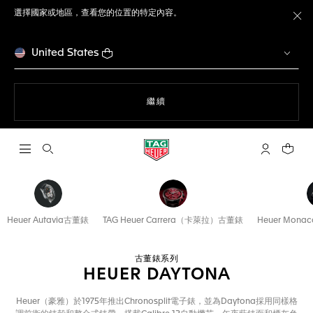
選擇國家或地區，查看您的位置的特定內容。
關
United States
瀏覽網站
繼續
開啟搜尋
「我的TAG 
您的購
Heuer Autavia古董錶
TAG Heuer Carrera（卡萊拉）古董錶
Heuer Mo
古董錶系列
HEUER DAYTONA
Heuer（豪雅）於1975年推出Chronosplit電子錶，並為Daytona採用同樣格