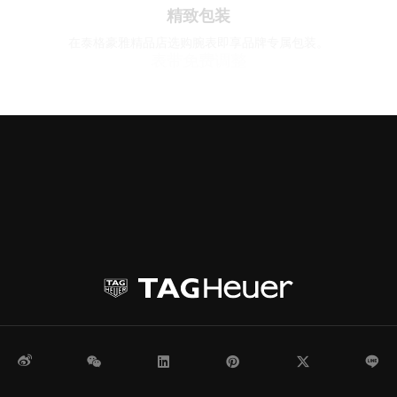
微博
WeChat
领英
Pinterest
Twitter
Li